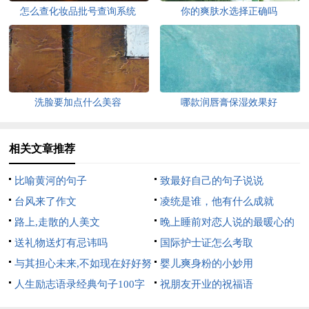
怎么查化妆品批号查询系统
你的爽肤水选择正确吗
洗脸要加点什么美容
哪款润唇膏保湿效果好
相关文章推荐
比喻黄河的句子
致最好自己的句子说说
台风来了作文
凌统是谁，他有什么成就
路上,走散的人美文
晚上睡前对恋人说的最暖心的
送礼物送灯有忌讳吗
话
国际护士证怎么考取
与其担心未来,不如现在好好努
婴儿爽身粉的小妙用
力美文
人生励志语录经典句子100字
祝朋友开业的祝福语