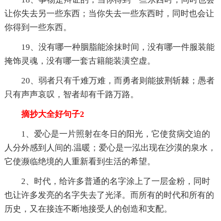
让你失去另一些东西；当你失去一些东西时，同时也会让
你得到一些东西。
19、没有哪一种胭脂能涂抹时间，没有哪一件服装能
掩饰灵魂，没有哪一套古籍能装潢空虚。
20、弱者只有千难万难，而勇者则能披荆斩棘；愚者
只有声声哀叹，智者却有千路万路。
摘抄大全好句子2
1、爱心是一片照射在冬日的阳光，它使贫病交迫的
人分外感到人间的.温暖；爱心是一泓出现在沙漠的泉水，
它使濒临绝境的人重新看到生活的希望。
2、时代，给许多普通的名字涂上了一层金粉，同时
也让许多发亮的名字失去了光泽。而所有的时代和所有的
历史，又在接连不断地接受人的创造和支配。