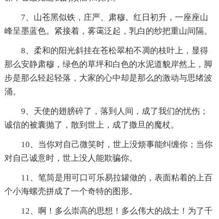
7、山苍黑似铁，庄严、肃穆。红日初升，一座座山
峰呈墨蓝色。紧接着，雾霭泛起，乳白的纱把重山间隔。
8、柔和的阳光斜挂在苍松翠柏不凋的枝叶上，显得
那么安静肃穆，绿色的草坪和白色的水泥道貌岸然上，脚
步是那么轻起轻落，大家的心中却是那么的激动与思绪波
涌。
9、天使的翅膀碎了，落到人间，成了我们的忧伤；
诚信的被囊抛了，散到世上，成了撒旦的魔杖。
10、当你对自己微笑时，世上没烦事能纠缠你；当你
对自己诚意时，世上没人能欺骗你。
11、笔筒是用可口可乐易拉罐做的，表面粘着的上百
个小海螺壳拼成了一个奇特的图形。
12、啊！多么崇高的思想！多么伟大的战士！为了千