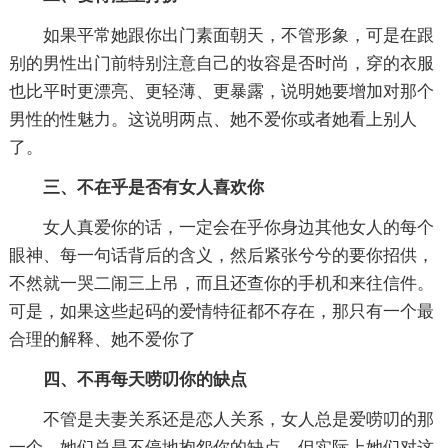
如果平常她跟你出门素面朝天，不管形象，可是在跟
别的男性出门前特别注意自己的妆容是否时尚，穿的衣服
也比平时更漂亮、更轻薄、更暴露，说明她要增加对那个
男性的性魅力。这说明两点、她不爱你或者她看上别人
了。
三、不在乎是否有女人喜欢你
女人真爱你的话，一定会在乎你身边其他女人的每个
眼神、每一句话背后的含义，然后紧张兮兮的要你招供，
不然就一哭二闹三上吊，而且还查你的手机和来往信件。
可是，如果这些起码的爱情特征都不存在，那只有一个最
合理的解释、她不爱你了
四、
不再每天唠叨你的缺点
不管是夫妻关系还是恋人关系，女人总是爱唠叨的那
一个。她们总是不停地抱怨你的缺点，但实际上她们对这