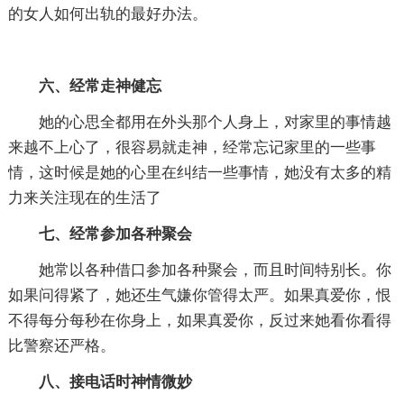
的女人如何出轨的最好办法。
六、
经常走神健忘
她的心思全都用在外头那个人身上，对家里的事情越
来越不上心了，很容易就走神，经常忘记家里的一些事
情，这时候是她的心里在纠结一些事情，她没有太多的精
力来关注现在的生活了
七、经常参加各种聚会
她常以各种借口参加各种聚会，而且时间特别长。你
如果问得紧了，她还生气嫌你管得太严。如果真爱你，恨
不得每分每秒在你身上，如果真爱你，反过来她看你看得
比警察还严格。
八、接电话时神情微妙