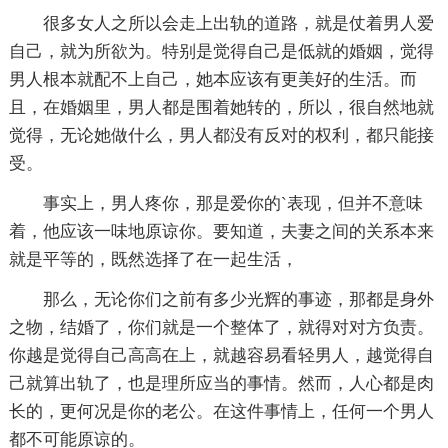
很多女人之所以会走上出轨的道路，就是仗着男人爱
自己，就为所欲为。特别是觉得自己是低就的婚姻，觉得
男人根本就配不上自己，她本应该有更美好的生活。而
且，在婚姻里，男人都是围着她转的，所以，很自然地就
觉得，无论她做什么，男人都没有反对的权利，都只能接
受。
事实上，男人疼你，那是爱你的`表现，但并不意味
着，他应该一味地原谅你。要知道，夫妻之间的关系本来
就是平等的，既然选择了在一起生活，
那么，无论你们之前有多少光辉的事迹，那都是身外
之物，结婚了，你们就是一个整体了，就得对对方负责。
你越是觉得自己高高在上，就越容易看轻男人，越觉得自
己就算出轨了，也是理所应当的事情。然而，人心都是肉
长的，更何况是你的老公。在这件事情上，任何一个男人
都不可能原谅的。