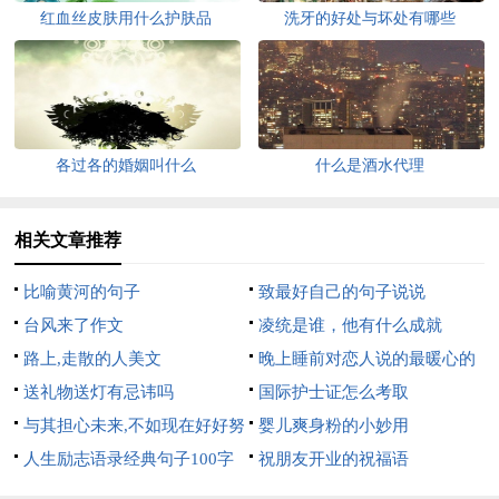
红血丝皮肤用什么护肤品
洗牙的好处与坏处有哪些
各过各的婚姻叫什么
什么是酒水代理
相关文章推荐
比喻黄河的句子
致最好自己的句子说说
台风来了作文
凌统是谁，他有什么成就
路上,走散的人美文
晚上睡前对恋人说的最暖心的
送礼物送灯有忌讳吗
话
国际护士证怎么考取
与其担心未来,不如现在好好努
婴儿爽身粉的小妙用
力美文
人生励志语录经典句子100字
祝朋友开业的祝福语