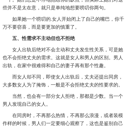
些并不是太在意，就只是单纯地想要唠叨你两句。
如果她一个唠叨的.女人开始闭上了自己的嘴巴，你千
万不要窃喜，而是要更加的慎重了。
五、性需求不主动但也不拒绝
女人出轨后绝对不会主动和丈夫发生性关系，可是她
也不会拒绝丈夫的需求。这就是女人和男人的区别。男人
出轨，在家中很难得和自己的妻子再有那个性趣。
而女人却不同，即使女人出轨后，丈夫还提出同房，
大多数女人为了掩饰，一般是不会拒绝丈夫的性要求的。
当然，也会有一部分女人拒绝，那都是少数。当一个
男人发现自己的女人。
在同房时，不再那么热情，不再那么浪漫，或者装模
作样的时候，男人们一定要细心观察了，这也是鉴别自己