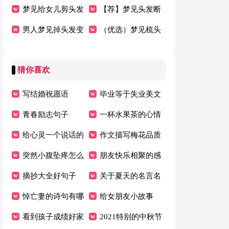
到头发断了
梦见给女儿剪头发
了好吗
【荐】梦见头发断
男人梦见掉头发变
了
（优选）梦见梳头
秃[经典]
发扎辫子
猜你喜欢
写结婚祝愿语
毕业等于失业美文
青春励志句子
一杯水果茶的心情
给心灵一个说话的
说说
作文描写梅花品质
机会美文
突然小腹坠疼怎么
朋友快乐相聚的感
回事
摘抄大全好句子
言
关于夏天的名言名
悼亡妻的诗句有哪
句
给女朋友小故事
些
看到孩子成绩好家
100字左右
2021特别的中秋节