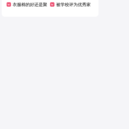
长感言
衣服棉的好还是聚
主题作文
被学校评为优秀家
酯纤维的好
长感言有哪些