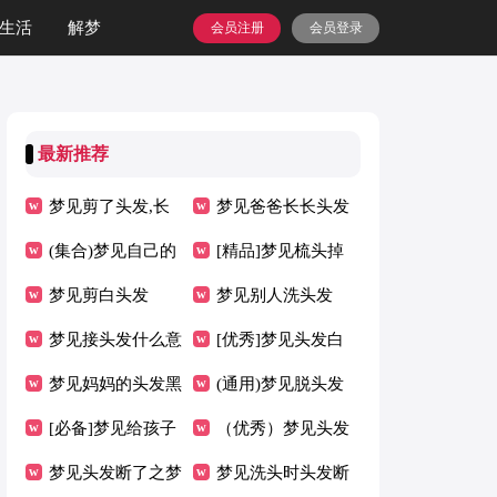
生活
解梦
会员注册
会员登录
最新推荐
梦见剪了头发,长
梦见爸爸长长头发
发变短发
(集合)梦见自己的
[精品]梦见梳头掉
头发变长
梦见剪白头发
头发
梦见别人洗头发
（荐）
梦见接头发什么意
【集合】
[优秀]梦见头发白
思
梦见妈妈的头发黑
了
(通用)梦见脱头发
了
[必备]梦见给孩子
（优秀）梦见头发
剪头发
梦见头发断了之梦
有白色的
梦见洗头时头发断