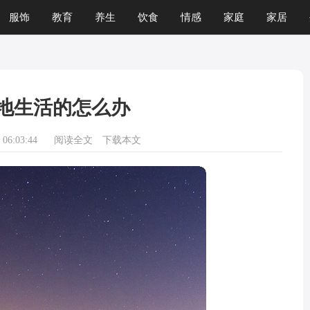
服饰
教育
养生
饮食
情感
家庭
家居
地生活的怎么办
06:03:44
阅读全文
下载本文