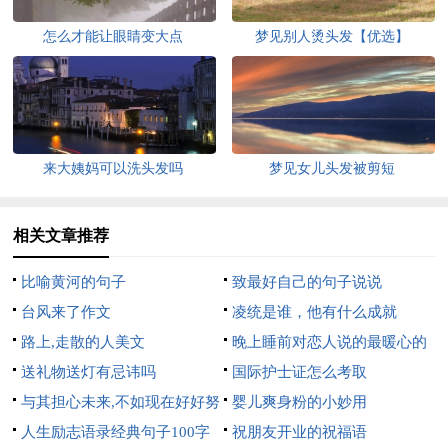
怎么才能让眼睛变大点
梦见别人烫头发【优选】
来大姨妈可以洗头发吗
梦见女儿头发被剪短
相关文章推荐
比喻黄河的句子
致最好自己的句子说说
台风来了作文
凌统是谁，他有什么成就
路上,走散的人美文
晚上睡前对恋人说的最暖心的
送礼物送灯有忌讳吗
话
国际护士证怎么考取
与其担心未来,不如现在好好努
婴儿爽身粉的小妙用
力美文
人生励志语录经典句子100字
祝朋友开业的祝福语