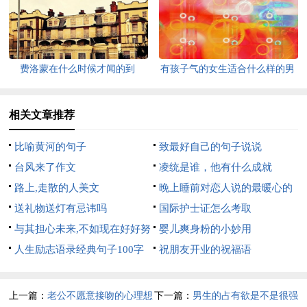
费洛蒙在什么时候才闻的到
有孩子气的女生适合什么样的男
朋友
相关文章推荐
比喻黄河的句子
致最好自己的句子说说
台风来了作文
凌统是谁，他有什么成就
路上,走散的人美文
晚上睡前对恋人说的最暖心的
送礼物送灯有忌讳吗
话
国际护士证怎么考取
与其担心未来,不如现在好好努
婴儿爽身粉的小妙用
力美文
人生励志语录经典句子100字
祝朋友开业的祝福语
上一篇：
老公不愿意接吻的心理想
下一篇：
男生的占有欲是不是很强