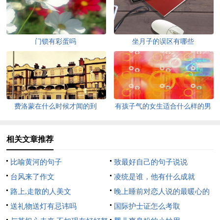
门锁有彩蛋吗
坐月子的误区有哪些
费洛蒙在什么时候才闻的到
有孩子气的女生适合什么样的男
朋友
相关文章推荐
比喻黄河的句子
致最好自己的句子说说
台风来了作文
凌统是谁，他有什么成就
路上,走散的人美文
晚上睡前对恋人说的最暖心的
送礼物送灯有忌讳吗
话
国际护士证怎么考取