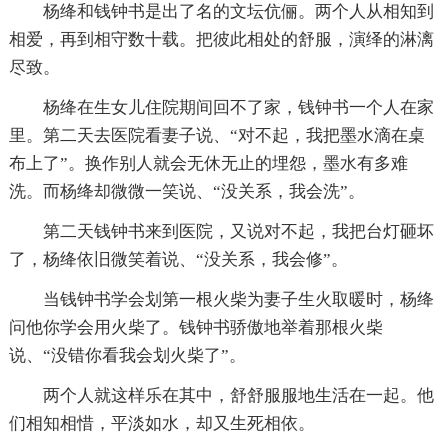
杨绛和钱钟书是出了名的文坛伉俪。两个人从相知到
相爱，再到相守数十载。把彼此相处的舒服，演绎的淋漓
尽致。
杨绛在生女儿住院期间回不了家，钱钟书一个人在家
里。第二天去医院看妻子说、“对不起，我把墨水滴在桌
布上了”。换作别人就会无休无止的埋怨，墨水有多难
洗。而杨绛却微微一笑说、“没关系，我会洗”。
第二天钱钟书来到医院，又说对不起，我把台灯砸坏
了，杨绛依旧微笑着说、“没关系，我会修”。
当钱钟书学会划第一根火柴为妻子生火取暖时，杨绛
问他你学会用火柴了。钱钟书骄傲地举着那根火柴
说、“没错你看我会划火柴了”。
两个人就这样乐在其中，舒舒服服地生活在一起。他
们相知相惜，平淡如水，却又生死相依。