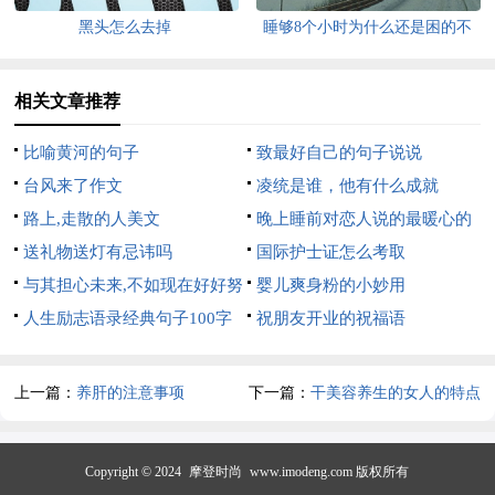
黑头怎么去掉
睡够8个小时为什么还是困的不
行
相关文章推荐
比喻黄河的句子
致最好自己的句子说说
台风来了作文
凌统是谁，他有什么成就
路上,走散的人美文
晚上睡前对恋人说的最暖心的
送礼物送灯有忌讳吗
话
国际护士证怎么考取
与其担心未来,不如现在好好努
婴儿爽身粉的小妙用
力美文
人生励志语录经典句子100字
祝朋友开业的祝福语
上一篇：
养肝的注意事项
下一篇：
干美容养生的女人的特点
Copyright © 2024
摩登时尚
www.imodeng.com 版权所有